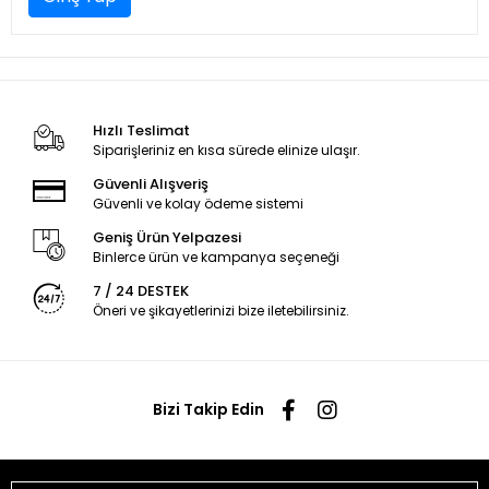
Hızlı Teslimat
Siparişleriniz en kısa sürede elinize ulaşır.
Güvenli Alışveriş
Güvenli ve kolay ödeme sistemi
Geniş Ürün Yelpazesi
Binlerce ürün ve kampanya seçeneği
7 / 24 DESTEK
Öneri ve şikayetlerinizi bize iletebilirsiniz.
Bizi Takip Edin