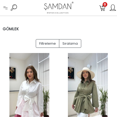
0
GÖMLEK
Filtreleme
Sıralama