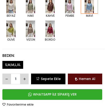
BEYAZ
HAKİ
KAHVE
PEMBE
MAVİ
OLİVE
VİZON
BORDO
BEDEN:
S,M,M,L,XL
Sepete Ekle
Hemen Al
WHATSAPP İLE SİPARİŞ VER
Favorilerime ekle