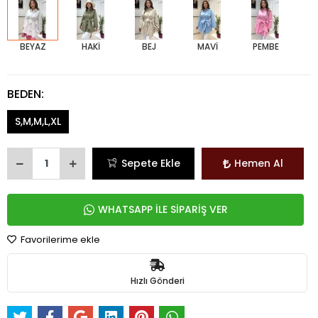
BEYAZ
HAKİ
BEJ
MAVİ
PEMBE
BEDEN:
S,M,M,L,XL
Sepete Ekle
Hemen Al
WHATSAPP İLE SİPARİŞ VER
Favorilerime ekle
Hızlı Gönderi