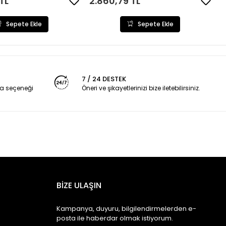
TL
2.860,79 TL
Sepete Ekle
Sepete Ekle
7 / 24 DESTEK
a seçeneği
Öneri ve şikayetlerinizi bize iletebilirsiniz.
BİZE ULAŞIN
Kampanya, duyuru, bilgilendirmelerden e-
posta ile haberdar olmak istiyorum.