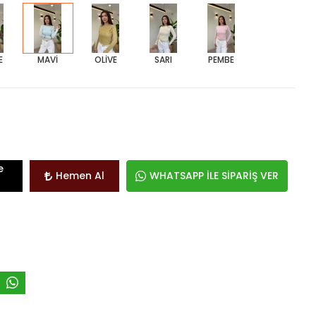
E
MAVİ
OLİVE
SARI
PEMBE
e
Hemen Al
WHATSAPP İLE SİPARİŞ VER