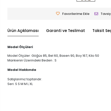
Favorilerime Ekle
Tavsiy
Ürün Açıklaması
Garanti ve Teslimat
Taksit Se
Model Ölçüleri
Model Ölçüler: Göğüs 85, Bel 60, Basen 90, Boy 167, Kilo 50
Mankenin Üzerindeki Beden : S
Model Hakkında
Satışlarımız toptandır.
Seri: S S M M L XL