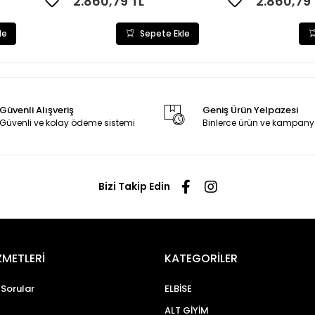
2.860,79 TL
2.860,79 
le
Sepete Ekle
Güvenli Alışveriş
Geniş Ürün Yelpazesi
Güvenli ve kolay ödeme sistemi
Binlerce ürün ve kampany
Bizi Takip Edin
ZMETLERİ
KATEGORİLER
 Sorular
ELBİSE
ALT GİYİM