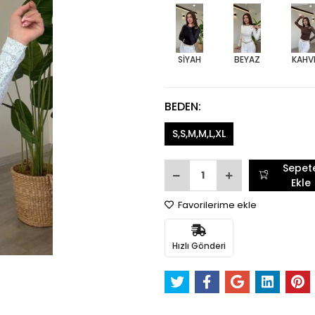
SİYAH
BEYAZ
KAHV
BEDEN:
S,S,M,M,L,XL
Sepet
Ekle
Favorilerime ekle
Hızlı Gönderi