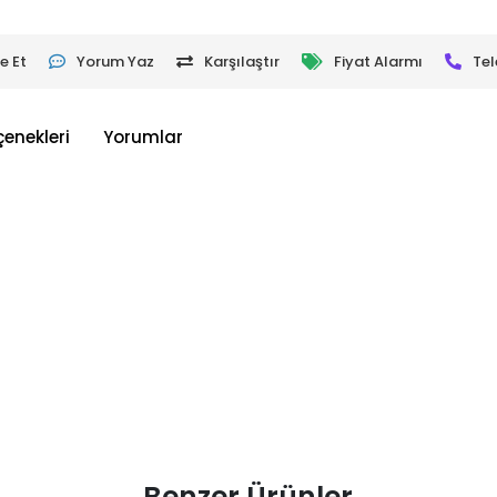
e Et
Yorum Yaz
Karşılaştır
Fiyat Alarmı
Tel
çenekleri
Yorumlar
Benzer Ürünler