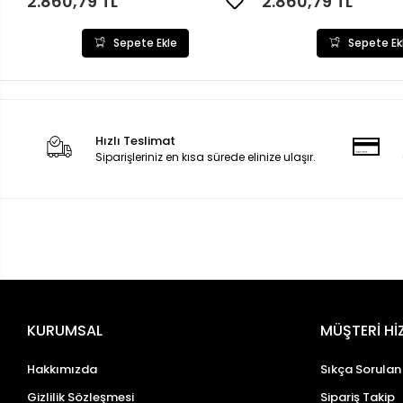
2.860,79 TL
2.860,79 TL
Sepete Ekle
Sepete Ek
Hızlı Teslimat
Siparişleriniz en kısa sürede elinize ulaşır.
KURUMSAL
MÜŞTERİ Hİ
Hakkımızda
Sıkça Sorulan
Gizlilik Sözleşmesi
Sipariş Takip