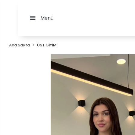
Menü
Ana Sayfa
ÜST GİYİM