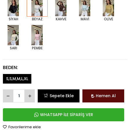
SİYAH
BEYAZ
KAHVE
MAVİ
OLİVE
SARI
PEMBE
BEDEN:
S,S,M,M,L,XL
Sepete Ekle
Hemen Al
WHATSAPP İLE SİPARİŞ VER
Favorilerime ekle