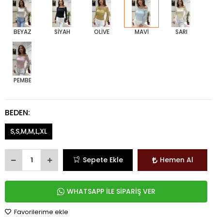
BEYAZ
SİYAH
OLİVE
MAVİ
SARI
PEMBE
BEDEN:
S,S,M,M,L,XL
Sepete Ekle
Hemen Al
WHATSAPP İLE SİPARİŞ VER
Favorilerime ekle