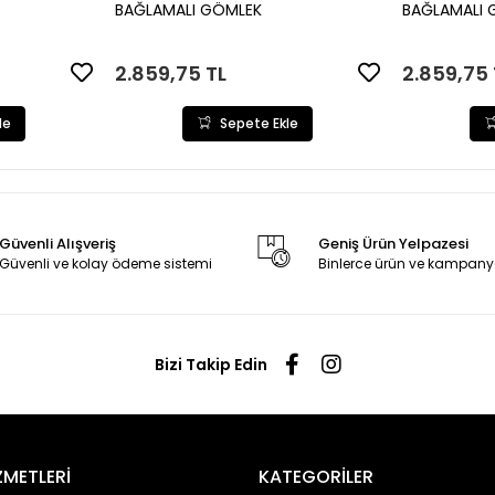
le
Sepete Ekle
BAĞLAMALI GÖMLEK
BAĞLAMALI 
2.859,75 TL
2.859,75 
le
Sepete Ekle
Güvenli Alışveriş
Geniş Ürün Yelpazesi
Güvenli ve kolay ödeme sistemi
Binlerce ürün ve kampany
Bizi Takip Edin
ZMETLERİ
KATEGORİLER