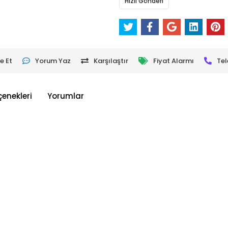
Hızlı Gönderi
e Et
Yorum Yaz
Karşılaştır
Fiyat Alarmı
Tel
çenekleri
Yorumlar