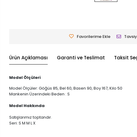
Favorilerime Ekle
Tavsiy
Ürün Açıklaması
Garanti ve Teslimat
Taksit Se
Model Ölçüleri
Model Ölçüler: Göğüs 85, Bel 60, Basen 90, Boy 167, Kilo 50
Mankenin Üzerindeki Beden : S
Model Hakkında
Satışlarımız toptandır.
Seri: S M M L X