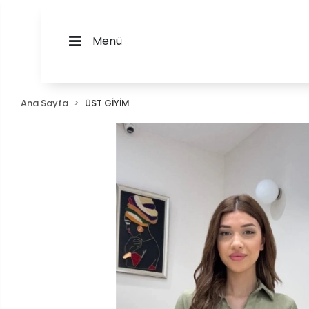
Menü
Ana Sayfa
ÜST GİYİM