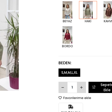
BEYAZ
HAKİ
KAHV
BORDO
BEDEN:
S,M,M,L,XL
Sepet
Ekle
Favorilerime ekle