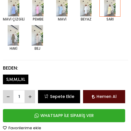
MAVİ ÇİZGİLİ
PEMBE
MAVİ
BEYAZ
SARI
HAKİ
BEJ
BEDEN:
S,M,M,L,XL
Sepete Ekle
Hemen Al
WHATSAPP İLE SİPARİŞ VER
Favorilerime ekle