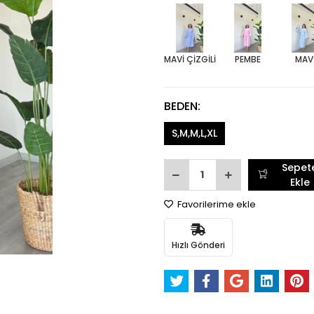
MAVİ ÇİZGİLİ
PEMBE
MAV
BEDEN:
S,M,M,L,XL
Sepet
Ekle
Favorilerime ekle
Hızlı Gönderi