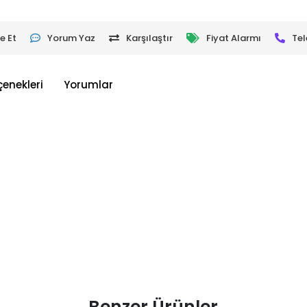
e Et
Yorum Yaz
Karşılaştır
Fiyat Alarmı
Tel
çenekleri
Yorumlar
Benzer Ürünler