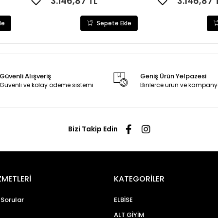
3.146,87 TL
3.146,87 
le
Sepete Ekle
Güvenli Alışveriş
Geniş Ürün Yelpazesi
Güvenli ve kolay ödeme sistemi
Binlerce ürün ve kampany
Bizi Takip Edin
ZMETLERİ
KATEGORİLER
 Sorular
ELBİSE
ALT GİYİM