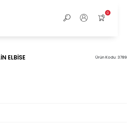
0
N ELBİSE
Ürün Kodu:
3789