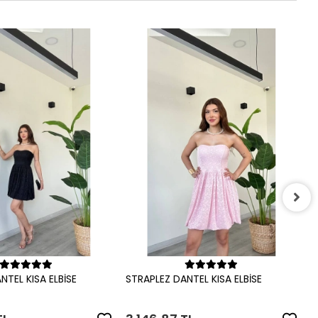
S
3
Sepete Ekle
Sepete Ekle
NTEL KISA ELBİSE
STRAPLEZ DANTEL KISA ELBİSE