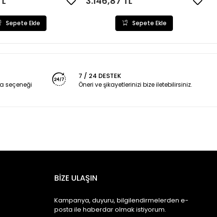
TL
3.146,87 TL
Sepete Ekle
Sepete Ekle
7 / 24 DESTEK
a seçeneği
Öneri ve şikayetlerinizi bize iletebilirsiniz.
BİZE ULAŞIN
Kampanya, duyuru, bilgilendirmelerden e-
posta ile haberdar olmak istiyorum.