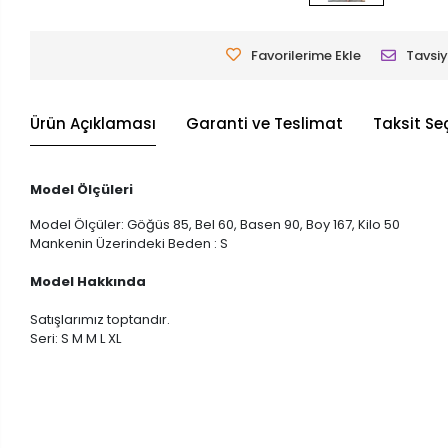
Favorilerime Ekle
Tavsiy
Ürün Açıklaması
Garanti ve Teslimat
Taksit Se
Model Ölçüleri
Model Ölçüler: Göğüs 85, Bel 60, Basen 90, Boy 167, Kilo 50
Mankenin Üzerindeki Beden : S
Model Hakkında
Satışlarımız toptandır.
Seri: S M M L XL