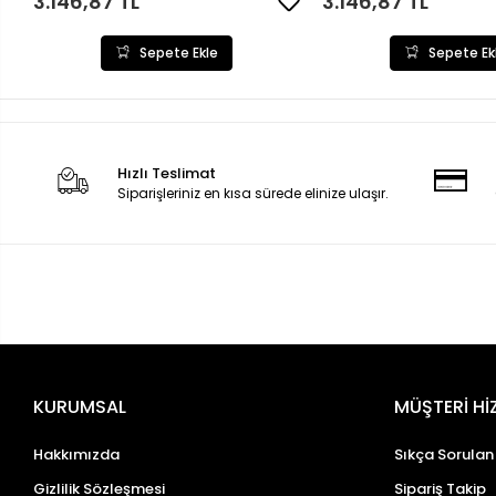
3.146,87 TL
3.146,87 TL
Sepete Ekle
Sepete Ek
Hızlı Teslimat
Siparişleriniz en kısa sürede elinize ulaşır.
KURUMSAL
MÜŞTERİ Hİ
Hakkımızda
Sıkça Sorulan
Gizlilik Sözleşmesi
Sipariş Takip