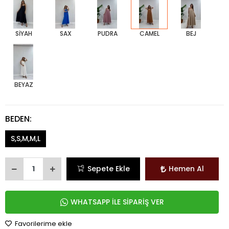
SİYAH
SAX
PUDRA
CAMEL
BEJ
BEYAZ
BEDEN:
S,S,M,M,L
Sepete Ekle
Hemen Al
WHATSAPP İLE SİPARİŞ VER
Favorilerime ekle