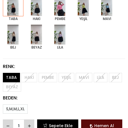
TABA
HAKİ
PEMBE
YEŞİL
MAVİ
BEJ
BEYAZ
LİLA
RENK:
TABA
HAKİ
PEMBE
YEŞİL
MAVİ
LİLA
BEJ
BEYAZ
BEDEN:
S,M,M,L,XL
Sepete Ekle
Hemen Al