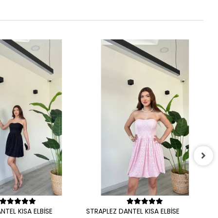
S
3
Sepete Ekle
Sepete Ekle
NTEL KISA ELBİSE
STRAPLEZ DANTEL KISA ELBİSE