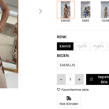
KAHVE
SAKS
OLİV
RENK:
KAHVE
OLİVE
FUŞYA
BEDEN:
S,M,M,L,XL
Sepet
Ekle
Favorilerime ekle
Hızlı Gönderi