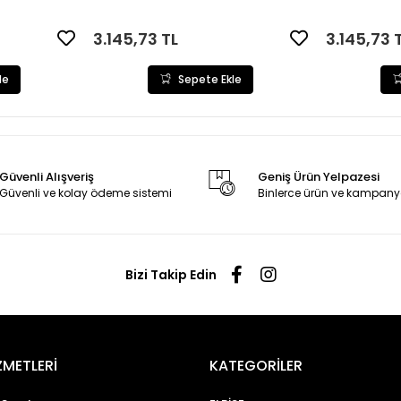
3.145,73 TL
3.145,73 
le
Sepete Ekle
Güvenli Alışveriş
Geniş Ürün Yelpazesi
Güvenli ve kolay ödeme sistemi
Binlerce ürün ve kampany
Bizi Takip Edin
ZMETLERİ
KATEGORİLER