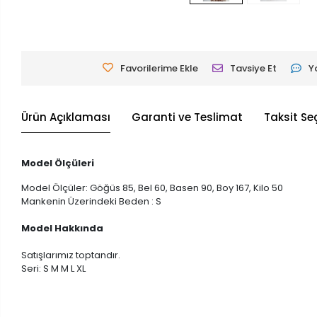
Favorilerime Ekle
Tavsiye Et
Y
Ürün Açıklaması
Garanti ve Teslimat
Taksit Se
Model Ölçüleri
Model Ölçüler: Göğüs 85, Bel 60, Basen 90, Boy 167, Kilo 50
Mankenin Üzerindeki Beden : S
Model Hakkında
Satışlarımız toptandır.
Seri: S M M L XL