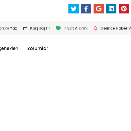
orum Yaz
Karşılaştır
Fiyat Alarmı
Gelince Haber V
çenekleri
Yorumlar