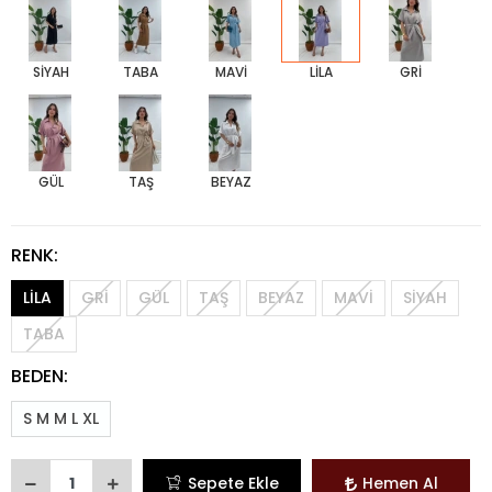
SİYAH
TABA
MAVİ
LİLA
GRİ
GÜL
TAŞ
BEYAZ
RENK:
LİLA
GRİ
GÜL
TAŞ
BEYAZ
MAVİ
SİYAH
TABA
BEDEN:
S M M L XL
Sepete Ekle
Hemen Al