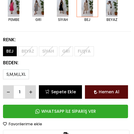
PEMBE
GRİ
SİYAH
BEJ
BEYAZ
RENK:
BEJ
BEYAZ
SİYAH
GRİ
FUŞYA
BEDEN:
S,M,M,L,XL
Sepete Ekle
Hemen Al
WHATSAPP İLE SİPARİŞ VER
Favorilerime ekle