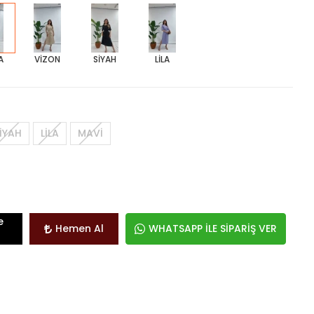
A
VİZON
SİYAH
LİLA
İYAH
LİLA
MAVİ
e
Hemen Al
WHATSAPP İLE SİPARİŞ VER