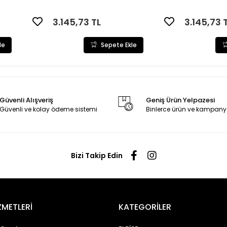
3.145,73 TL
3.145,73 
le
Sepete Ekle
Güvenli Alışveriş
Geniş Ürün Yelpazesi
Güvenli ve kolay ödeme sistemi
Binlerce ürün ve kampany
Bizi Takip Edin
ZMETLERİ
KATEGORİLER