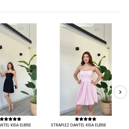
S
3
Sepete Ekle
Sepete Ekle
NTEL KISA ELBİSE
STRAPLEZ DANTEL KISA ELBİSE