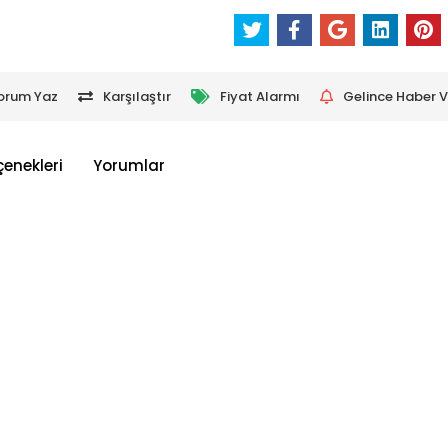
orum Yaz
Karşılaştır
Fiyat Alarmı
Gelince Haber V
çenekleri
Yorumlar