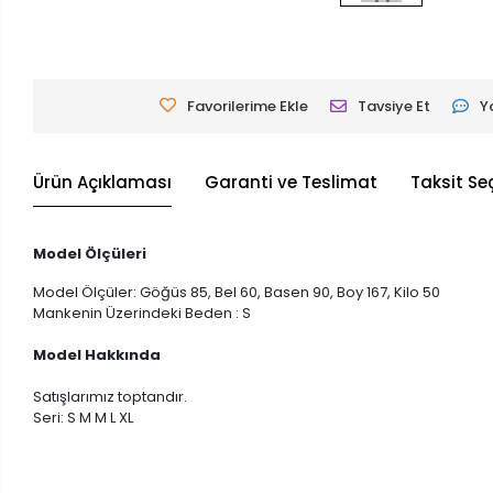
Favorilerime Ekle
Tavsiye Et
Y
Ürün Açıklaması
Garanti ve Teslimat
Taksit Se
Model Ölçüleri
Model Ölçüler: Göğüs 85, Bel 60, Basen 90, Boy 167, Kilo 50
Mankenin Üzerindeki Beden : S
Model Hakkında
Satışlarımız toptandır.
Seri: S M M L XL