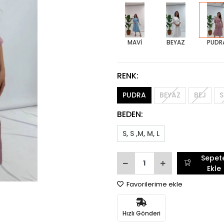
MAVİ
BEYAZ
PUDR
RENK:
PUDRA
BEYAZ
BEJ
S
BEDEN:
S, S ,M, M, L
Sepet
Ekle
Favorilerime ekle
Hızlı Gönderi