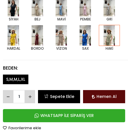
SİYAH
BEJ
MAVİ
PEMBE
GRİ
HARDAL
BORDO
VİZON
SAX
HAKİ
BEDEN:
S,M,M,L,XL
Sepete Ekle
Hemen Al
WHATSAPP İLE SİPARİŞ VER
Favorilerime ekle