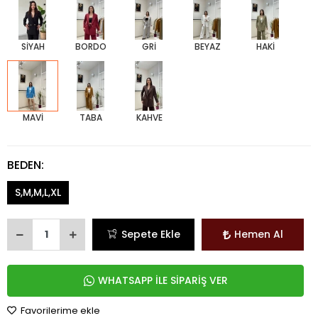
SİYAH
BORDO
GRİ
BEYAZ
HAKİ
MAVİ
TABA
KAHVE
BEDEN:
S,M,M,L,XL
Sepete Ekle
Hemen Al
WHATSAPP İLE SİPARİŞ VER
Favorilerime ekle