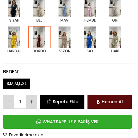
SİYAH
BEJ
MAVİ
PEMBE
GRİ
HARDAL
BORDO
VİZON
SAX
HAKİ
BEDEN:
S,M,M,L,XL
Sepete Ekle
Hemen Al
WHATSAPP İLE SİPARİŞ VER
Favorilerime ekle