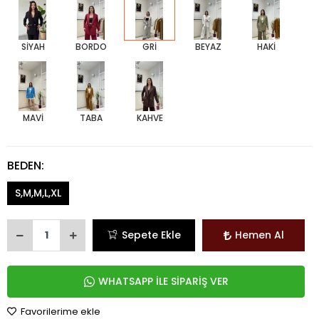
SİYAH
BORDO
GRİ
BEYAZ
HAKİ
MAVİ
TABA
KAHVE
BEDEN:
S,M,M,L,XL
Sepete Ekle
Hemen Al
WHATSAPP İLE SİPARİŞ VER
Favorilerime ekle