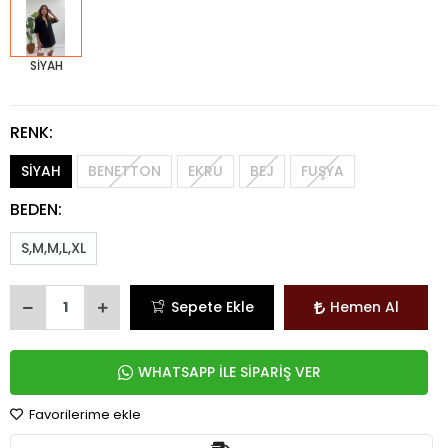
SİYAH
RENK:
SİYAH
BENETTON
EKRU
BEJ
FUŞYA
BEDEN:
S,M,M,L,XL
Sepete Ekle
Hemen Al
WHATSAPP İLE SİPARİŞ VER
Favorilerime ekle