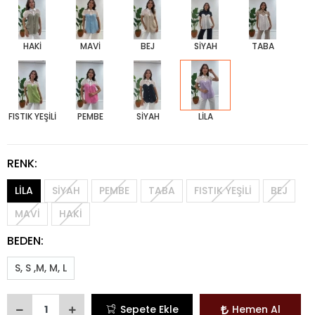
HAKİ
MAVİ
BEJ
SİYAH
TABA
FISTIK YEŞİLİ
PEMBE
SİYAH
LİLA
RENK:
LİLA
SİYAH
PEMBE
TABA
FISTIK YEŞİLİ
BEJ
MAVİ
HAKİ
BEDEN:
S, S ,M, M, L
Sepete Ekle
Hemen Al