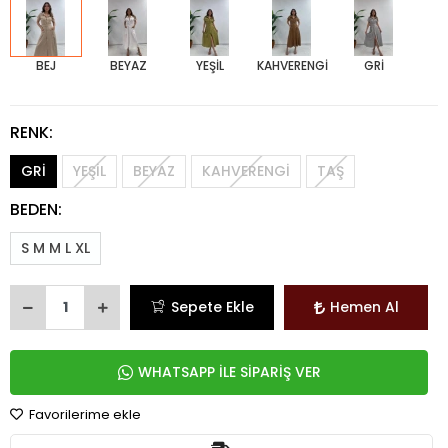
BEJ
BEYAZ
YEŞİL
KAHVERENGİ
GRİ
RENK:
GRİ
YEŞİL
BEYAZ
KAHVERENGİ
TAŞ
BEDEN:
S M M L XL
Sepete Ekle
Hemen Al
WHATSAPP İLE SİPARİŞ VER
Favorilerime ekle