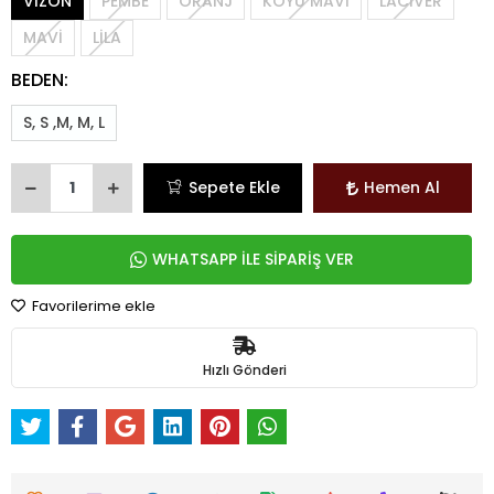
VİZON
PEMBE
ORANJ
KOYU MAVİ
LACİVER
MAVİ
LİLA
BEDEN:
S, S ,M, M, L
Sepete Ekle
Hemen Al
WHATSAPP İLE SİPARİŞ VER
Favorilerime ekle
Hızlı Gönderi