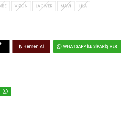
MBE
VİZON
LACİVER
MAVİ
LİLA
e
Hemen Al
WHATSAPP İLE SİPARİŞ VER