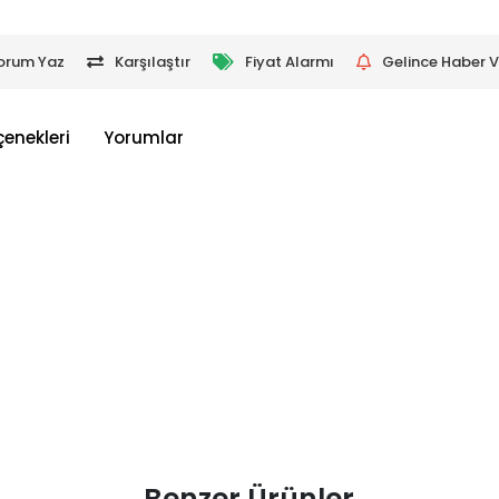
orum Yaz
Karşılaştır
Fiyat Alarmı
Gelince Haber V
çenekleri
Yorumlar
Benzer Ürünler