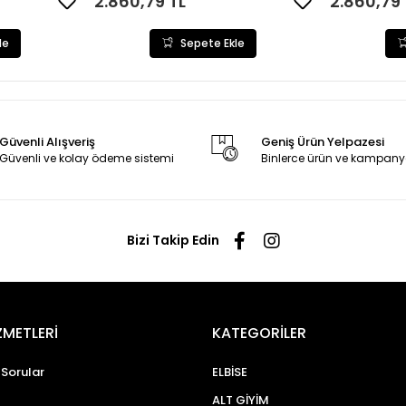
2.860,79 TL
2.860,79 
le
Sepete Ekle
Güvenli Alışveriş
Geniş Ürün Yelpazesi
Güvenli ve kolay ödeme sistemi
Binlerce ürün ve kampany
Bizi Takip Edin
ZMETLERİ
KATEGORİLER
 Sorular
ELBİSE
ALT GİYİM