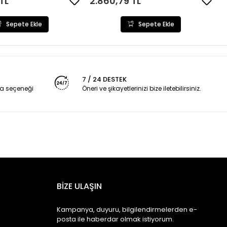
TL
2.860,79 TL
Sepete Ekle
Sepete Ekle
7 / 24 DESTEK
a seçeneği
Öneri ve şikayetlerinizi bize iletebilirsiniz.
BİZE ULAŞIN
Kampanya, duyuru, bilgilendirmelerden e-
posta ile haberdar olmak istiyorum.