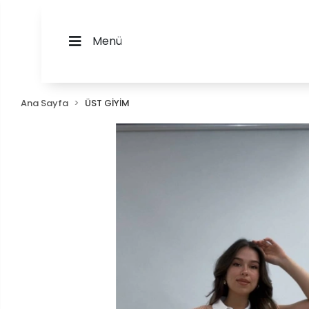
Menü
Ana Sayfa
ÜST GİYİM