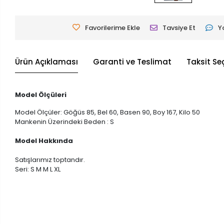
Favorilerime Ekle
Tavsiye Et
Y
Ürün Açıklaması
Garanti ve Teslimat
Taksit Se
Model Ölçüleri
Model Ölçüler: Göğüs 85, Bel 60, Basen 90, Boy 167, Kilo 50
Mankenin Üzerindeki Beden : S
Model Hakkında
Satışlarımız toptandır.
Seri: S M M L XL