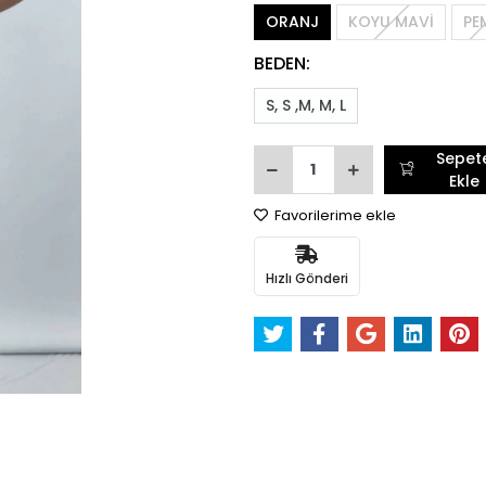
ORANJ
KOYU MAVİ
PE
BEDEN:
S, S ,M, M, L
Sepet
Ekle
Favorilerime ekle
Hızlı Gönderi