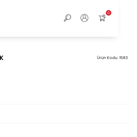
0
EK
Ürün Kodu:
1583