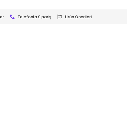
er
Telefonla Sipariş
Ürün Önerileri