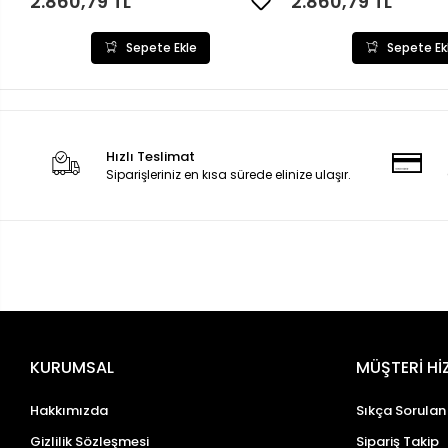
2.860,79 TL
2.860,79 TL
Sepete Ekle
Sepete Ek
Hızlı Teslimat
Siparişleriniz en kısa sürede elinize ulaşır.
KURUMSAL
MÜŞTERİ Hİ
Hakkımızda
Sıkça Sorulan
Gizlilik Sözleşmesi
Sipariş Takip