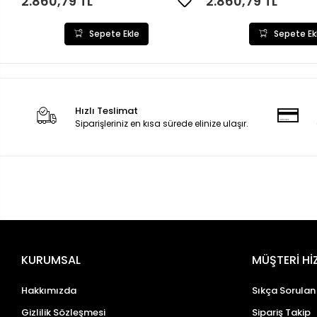
2.860,79 TL
2.860,79 TL
Sepete Ekle
Sepete Ek
Hızlı Teslimat
Siparişleriniz en kısa sürede elinize ulaşır.
KURUMSAL
MÜŞTERİ Hİ
Hakkımızda
Sıkça Sorulan
Gizlilik Sözleşmesi
Sipariş Takip