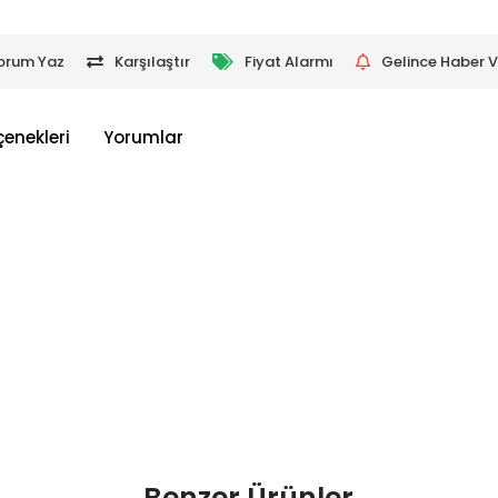
orum Yaz
Karşılaştır
Fiyat Alarmı
Gelince Haber V
çenekleri
Yorumlar
Benzer Ürünler