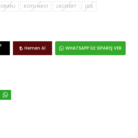
ORANJ
KOYU MAVİ
LACİVERT
LİLA
e
Hemen Al
WHATSAPP İLE SİPARİŞ VER