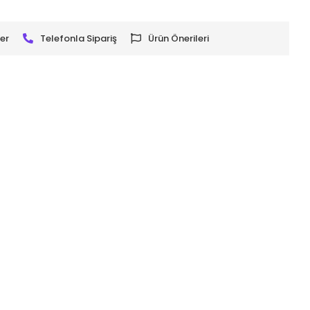
er
Telefonla Sipariş
Ürün Önerileri