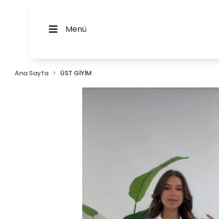
Menü
Ana Sayfa
ÜST GİYİM