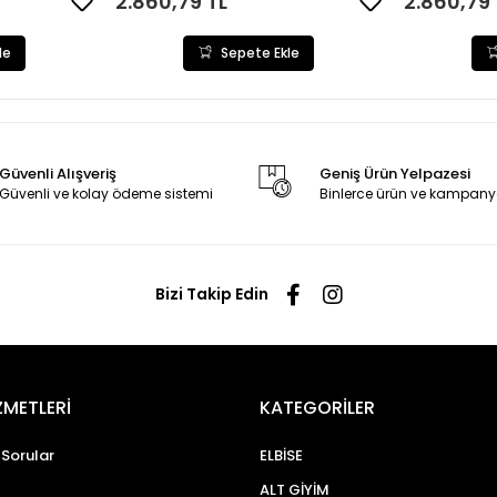
2.860,79 TL
2.860,79 
le
Sepete Ekle
Güvenli Alışveriş
Geniş Ürün Yelpazesi
Güvenli ve kolay ödeme sistemi
Binlerce ürün ve kampany
Bizi Takip Edin
ZMETLERİ
KATEGORİLER
 Sorular
ELBİSE
ALT GİYİM