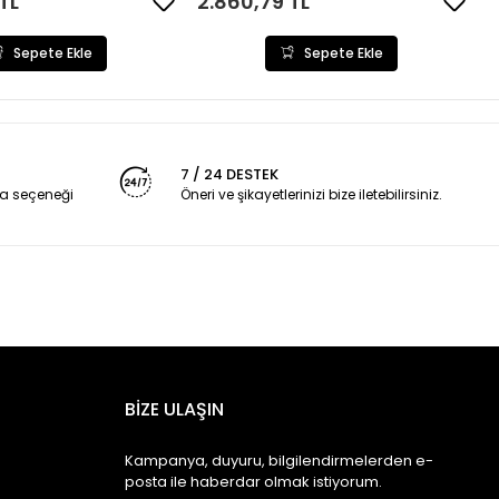
TL
2.860,79 TL
Sepete Ekle
Sepete Ekle
7 / 24 DESTEK
a seçeneği
Öneri ve şikayetlerinizi bize iletebilirsiniz.
BİZE ULAŞIN
Kampanya, duyuru, bilgilendirmelerden e-
posta ile haberdar olmak istiyorum.