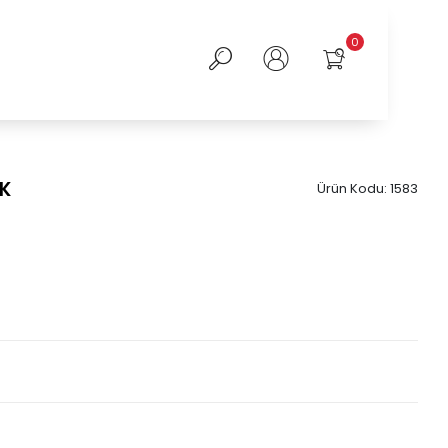
0
EK
Ürün Kodu:
1583