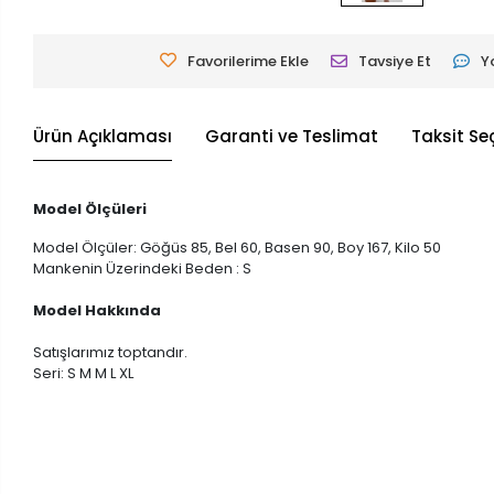
Favorilerime Ekle
Tavsiye Et
Y
Ürün Açıklaması
Garanti ve Teslimat
Taksit Se
Model Ölçüleri
Model Ölçüler: Göğüs 85, Bel 60, Basen 90, Boy 167, Kilo 50
Mankenin Üzerindeki Beden : S
Model Hakkında
Satışlarımız toptandır.
Seri: S M M L XL