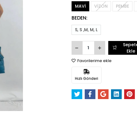
MAVİ
VİZON
PEMBE
BEDEN:
S, S ,M, M, L
Sepet
Ekle
Favorilerime ekle
Hızlı Gönderi