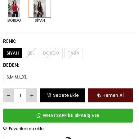
BORDO
SİYAH
RENK:
SİYAH
BEJ
BORDO
TABA
BEDEN:
S,M,M,L,XL
Sepete Ekle
Hemen Al
WHATSAPP İLE SİPARİŞ VER
Favorilerime ekle