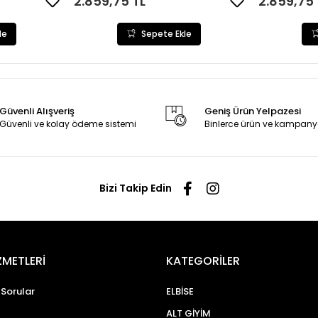
2.859,75 TL
2.859,75 
le
Sepete Ekle
Güvenli Alışveriş
Geniş Ürün Yelpazesi
Güvenli ve kolay ödeme sistemi
Binlerce ürün ve kampany
Bizi Takip Edin
ZMETLERİ
KATEGORİLER
 Sorular
ELBİSE
ALT GİYİM