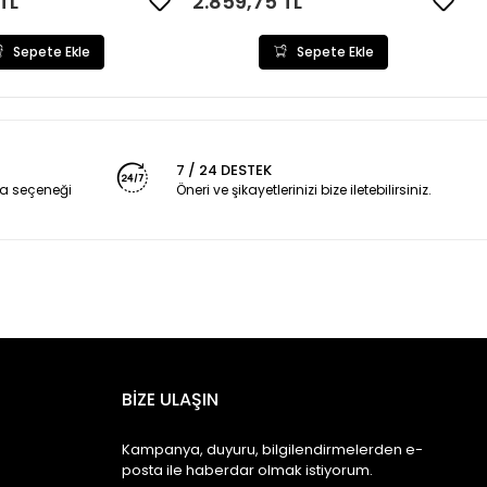
TL
2.859,75 TL
Sepete Ekle
Sepete Ekle
7 / 24 DESTEK
a seçeneği
Öneri ve şikayetlerinizi bize iletebilirsiniz.
BİZE ULAŞIN
Kampanya, duyuru, bilgilendirmelerden e-
posta ile haberdar olmak istiyorum.