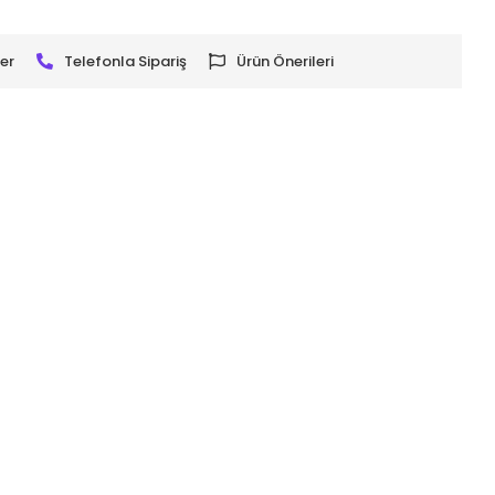
er
Telefonla Sipariş
Ürün Önerileri