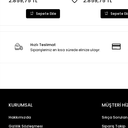
2.859,75 TL
2.859,75 TL
Sepete Ekle
Sepete Ek
Hızlı Teslimat
Siparişleriniz en kısa sürede elinize ulaşır.
KURUMSAL
MÜŞTERİ Hİ
Hakkımızda
Sıkça Sorulan
Gizlilik Sözleşmesi
Sipariş Takip