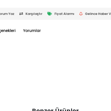
orum Yaz
Karşılaştır
Fiyat Alarmı
Gelince Haber V
çenekleri
Yorumlar
Benzer Ürünler