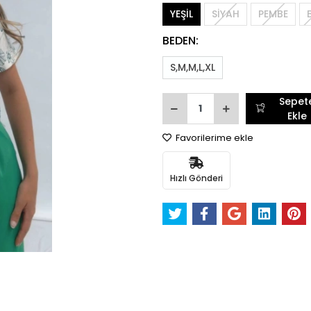
YEŞİL
SİYAH
PEMBE
BEDEN:
S,M,M,L,XL
Sepet
Ekle
Favorilerime ekle
Hızlı Gönderi