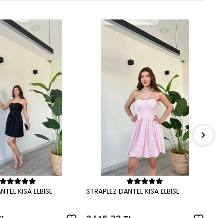
S
3
Sepete Ekle
Sepete Ekle
NTEL KISA ELBİSE
STRAPLEZ DANTEL KISA ELBİSE