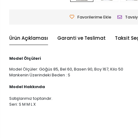
Favorilerime Ekle
Tavsiy
Ürün Açıklaması
Garanti ve Teslimat
Taksit Se
Model Ölçüleri
Model Ölçüler: Göğüs 85, Bel 60, Basen 90, Boy 167, Kilo 50
Mankenin Üzerindeki Beden : S
Model Hakkında
Satışlarımız toptandır.
Seri: S M M L X