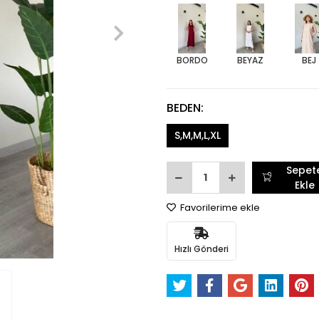
BORDO
BEYAZ
BEJ
BEDEN:
S,M,M,L,XL
Sepet
Ekle
Favorilerime ekle
Hızlı Gönderi