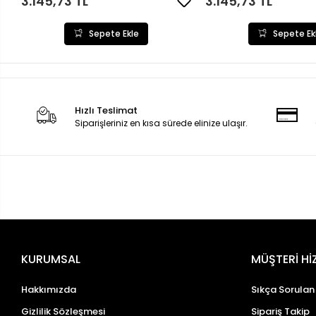
3.145,73 TL
3.145,73 TL
Sepete Ekle
Sepete Ek
Hızlı Teslimat
Siparişleriniz en kısa sürede elinize ulaşır.
KURUMSAL
MÜŞTERİ Hİ
Hakkımızda
Sıkça Sorulan
Gizlilik Sözleşmesi
Sipariş Takip