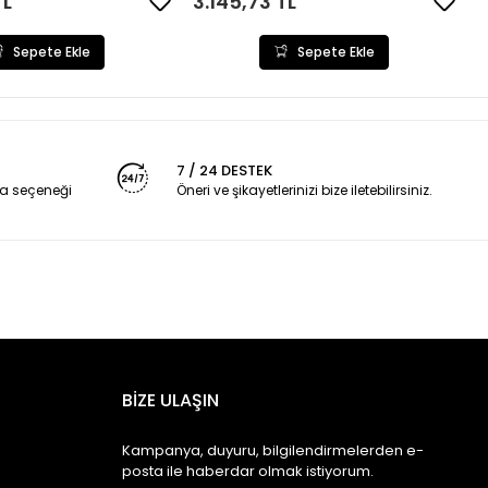
TL
3.145,73 TL
Sepete Ekle
Sepete Ekle
7 / 24 DESTEK
a seçeneği
Öneri ve şikayetlerinizi bize iletebilirsiniz.
BİZE ULAŞIN
Kampanya, duyuru, bilgilendirmelerden e-
posta ile haberdar olmak istiyorum.