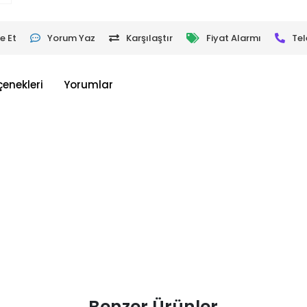
e Et
Yorum Yaz
Karşılaştır
Fiyat Alarmı
Tel
çenekleri
Yorumlar
Benzer Ürünler