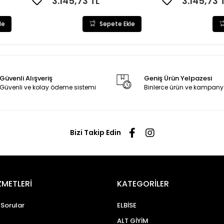
3.145,73 TL
3.145,73 
le
Sepete Ekle
Güvenli Alışveriş
Geniş Ürün Yelpazesi
Güvenli ve kolay ödeme sistemi
Binlerce ürün ve kampany
Bizi Takip Edin
ZMETLERİ
KATEGORİLER
 Sorular
ELBİSE
ALT GİYİM