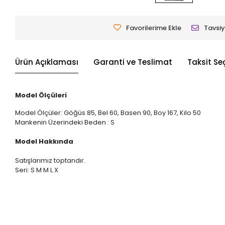
Favorilerime Ekle
Tavsiy
Ürün Açıklaması
Garanti ve Teslimat
Taksit Se
Model Ölçüleri
Model Ölçüler: Göğüs 85, Bel 60, Basen 90, Boy 167, Kilo 50
Mankenin Üzerindeki Beden : S
Model Hakkında
Satışlarımız toptandır.
Seri: S M M L X