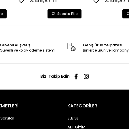
3.146,87 TL
3.146,87 
le
Sepete Ekle
Güvenli Alışveriş
Geniş Ürün Yelpazesi
Güvenli ve kolay ödeme sistemi
Binlerce ürün ve kampany
Bizi Takip Edin
ZMETLERİ
KATEGORİLER
 Sorular
ELBİSE
ALT GİYİM