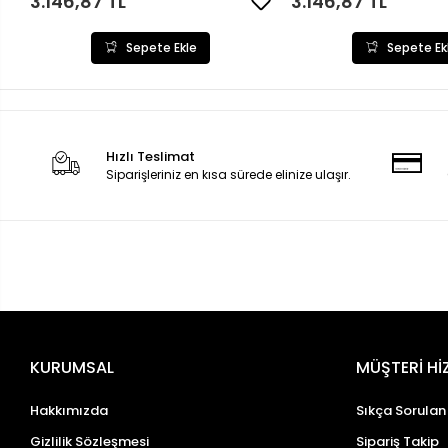
3.146,87 TL
3.146,87 TL
Sepete Ekle
Sepete Ek
Hızlı Teslimat
Siparişleriniz en kısa sürede elinize ulaşır.
KURUMSAL
MÜŞTERİ Hİ
Hakkımızda
Sıkça Sorulan
Gizlilik Sözleşmesi
Sipariş Takip