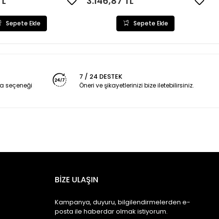
TL
3.146,87 TL
Sepete Ekle
Sepete Ekle
7 / 24 DESTEK
a seçeneği
Öneri ve şikayetlerinizi bize iletebilirsiniz.
BİZE ULAŞIN
Kampanya, duyuru, bilgilendirmelerden e-
posta ile haberdar olmak istiyorum.