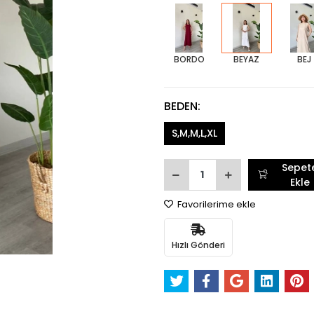
BORDO
BEYAZ
BEJ
BEDEN:
S,M,M,L,XL
Sepet
Ekle
Favorilerime ekle
Hızlı Gönderi