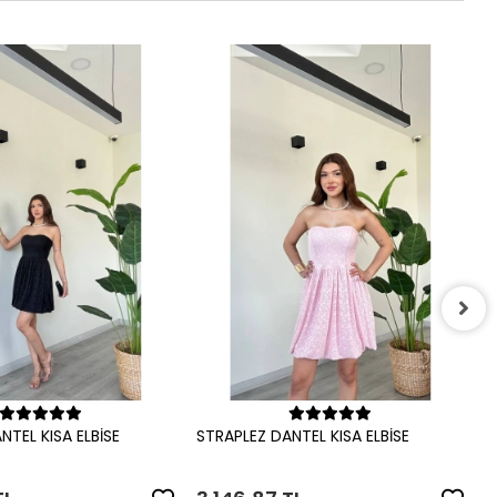
S
3
Sepete Ekle
Sepete Ekle
NTEL KISA ELBİSE
STRAPLEZ DANTEL KISA ELBİSE