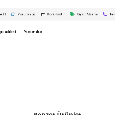
e Et
Yorum Yaz
Karşılaştır
Fiyat Alarmı
Tel
çenekleri
Yorumlar
Benzer Ürünler