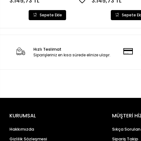
3.145,73 TL
3.145,73 TL
Sepete Ekle
Sepete Ek
Hızlı Teslimat
Siparişleriniz en kısa sürede elinize ulaşır.
KURUMSAL
MÜŞTERİ Hİ
Hakkımızda
Sıkça Sorulan
Gizlilik Sözleşmesi
Sipariş Takip