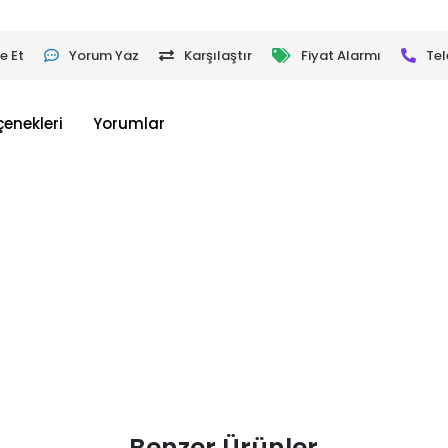
e Et
Yorum Yaz
Karşılaştır
Fiyat Alarmı
Tel
çenekleri
Yorumlar
Benzer Ürünler