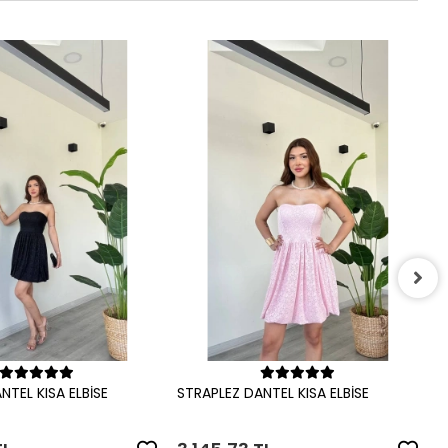
S
3
Sepete Ekle
Sepete Ekle
NTEL KISA ELBİSE
STRAPLEZ DANTEL KISA ELBİSE