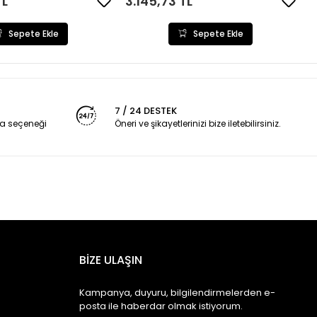
TL
3.145,73 TL
Sepete Ekle
Sepete Ekle
7 / 24 DESTEK
a seçeneği
Öneri ve şikayetlerinizi bize iletebilirsiniz.
BİZE ULAŞIN
Kampanya, duyuru, bilgilendirmelerden e-
posta ile haberdar olmak istiyorum.