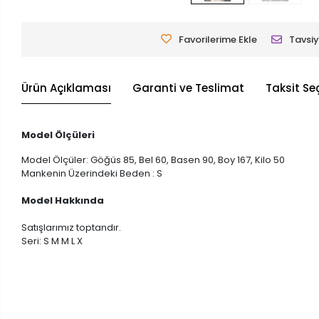
Favorilerime Ekle
Tavsiy
Ürün Açıklaması
Garanti ve Teslimat
Taksit Se
Model Ölçüleri
Model Ölçüler: Göğüs 85, Bel 60, Basen 90, Boy 167, Kilo 50
Mankenin Üzerindeki Beden : S
Model Hakkında
Satışlarımız toptandır.
Seri: S M M L X