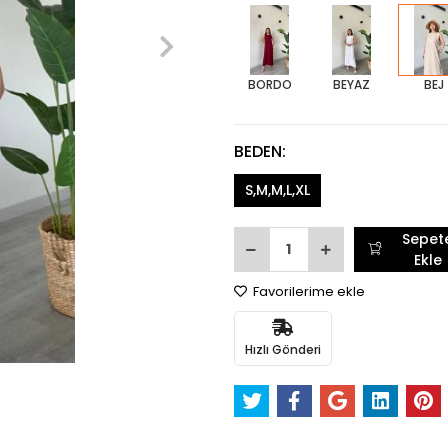
BORDO
BEYAZ
BEJ
BEDEN:
S,M,M,L,XL
Sepet
Ekle
Favorilerime ekle
Hızlı Gönderi