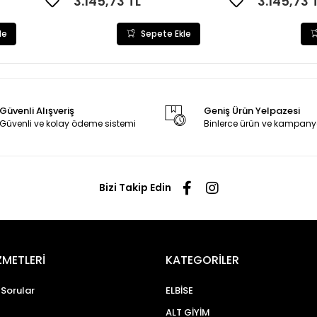
3.145,73 TL
3.145,73 
le
Sepete Ekle
Güvenli Alışveriş
Geniş Ürün Yelpazesi
Güvenli ve kolay ödeme sistemi
Binlerce ürün ve kampany
Bizi Takip Edin
ZMETLERİ
KATEGORİLER
 Sorular
ELBİSE
ALT GİYİM