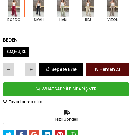
BORDO
SİYAH
HAKİ
BEJ
VİZON
BEDEN:
S,M,M,L,XL
Sepete Ekle
Hemen Al
WHATSAPP İLE SİPARİŞ VER
Favorilerime ekle
Hızlı Gönderi