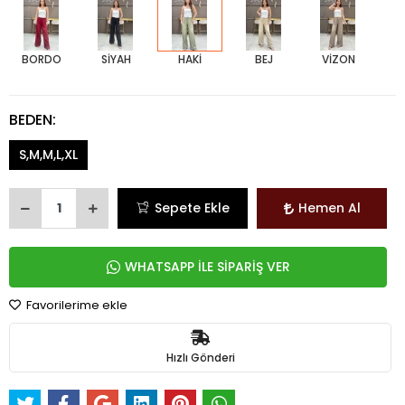
BORDO
SİYAH
HAKİ
BEJ
VİZON
BEDEN:
S,M,M,L,XL
Sepete Ekle
Hemen Al
WHATSAPP İLE SİPARİŞ VER
Favorilerime ekle
Hızlı Gönderi