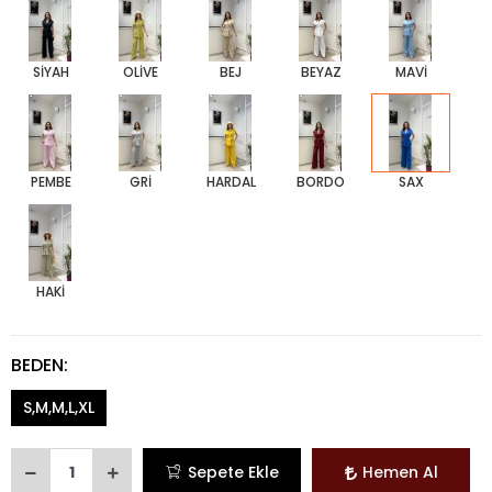
SİYAH
OLİVE
BEJ
BEYAZ
MAVİ
PEMBE
GRİ
HARDAL
BORDO
SAX
HAKİ
BEDEN:
S,M,M,L,XL
Sepete Ekle
Hemen Al