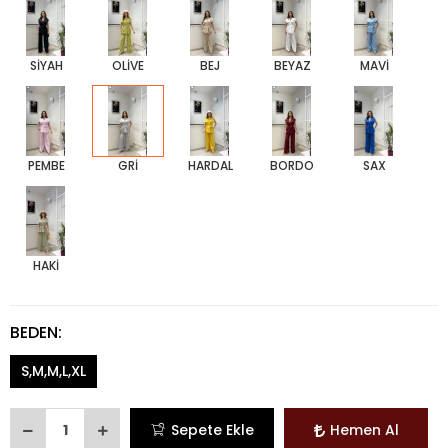
SİYAH
OLİVE
BEJ
BEYAZ
MAVİ
PEMBE
GRİ
HARDAL
BORDO
SAX
HAKİ
BEDEN:
S,M,M,L,XL
Sepete Ekle
Hemen Al