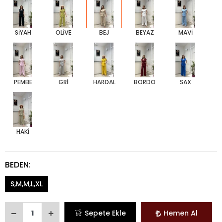
SİYAH
OLİVE
BEJ
BEYAZ
MAVİ
PEMBE
GRİ
HARDAL
BORDO
SAX
HAKİ
BEDEN:
S,M,M,L,XL
Sepete Ekle
Hemen Al