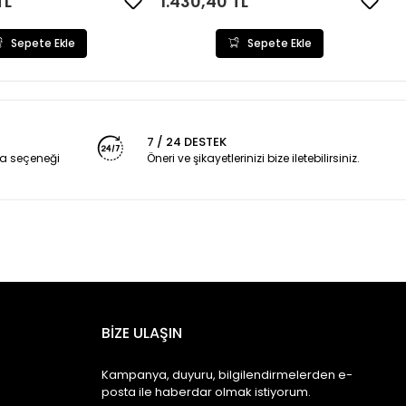
TL
1.430,40 TL
Sepete Ekle
Sepete Ekle
7 / 24 DESTEK
a seçeneği
Öneri ve şikayetlerinizi bize iletebilirsiniz.
BİZE ULAŞIN
Kampanya, duyuru, bilgilendirmelerden e-
posta ile haberdar olmak istiyorum.