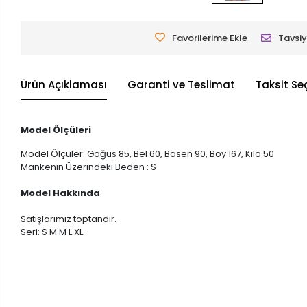
Favorilerime Ekle
Tavsiy
Ürün Açıklaması
Garanti ve Teslimat
Taksit Se
Model Ölçüleri
Model Ölçüler: Göğüs 85, Bel 60, Basen 90, Boy 167, Kilo 50
Mankenin Üzerindeki Beden : S
Model Hakkında
Satışlarımız toptandır.
Seri: S M M L XL