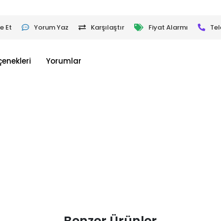
e Et
Yorum Yaz
Karşılaştır
Fiyat Alarmı
Tel
çenekleri
Yorumlar
Benzer Ürünler