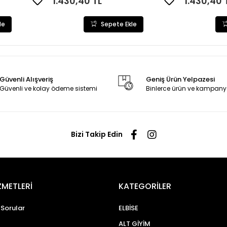
1.430,40 TL
1.430,40 
le
Sepete Ekle
Güvenli Alışveriş
Geniş Ürün Yelpazesi
Güvenli ve kolay ödeme sistemi
Binlerce ürün ve kampany
Bizi Takip Edin
ZMETLERİ
KATEGORİLER
 Sorular
ELBİSE
ALT GİYİM