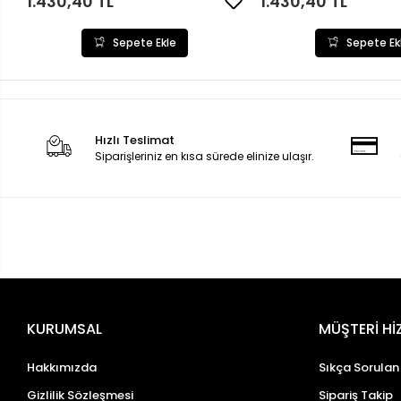
1.430,40 TL
1.430,40 TL
Sepete Ekle
Sepete Ek
Hızlı Teslimat
Siparişleriniz en kısa sürede elinize ulaşır.
KURUMSAL
MÜŞTERİ Hİ
Hakkımızda
Sıkça Sorulan
Gizlilik Sözleşmesi
Sipariş Takip