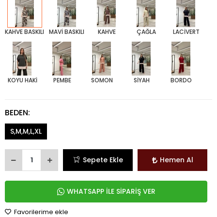
KAHVE BASKILI
MAVİ BASKILI
KAHVE
ÇAĞLA
LACİVERT
KOYU HAKİ
PEMBE
SOMON
SİYAH
BORDO
BEDEN:
S,M,M,L,XL
Sepete Ekle
Hemen Al
WHATSAPP İLE SİPARİŞ VER
Favorilerime ekle