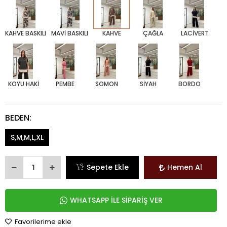
KAHVE BASKILI
MAVİ BASKILI
KAHVE
ÇAĞLA
LACİVERT
KOYU HAKİ
PEMBE
SOMON
SİYAH
BORDO
BEDEN:
S,M,M,L,XL
Sepete Ekle
Hemen Al
WHATSAPP İLE SİPARİŞ VER
Favorilerime ekle