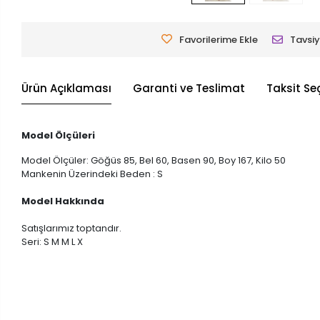
Favorilerime Ekle
Tavsiy
Ürün Açıklaması
Garanti ve Teslimat
Taksit Se
Model Ölçüleri
Model Ölçüler: Göğüs 85, Bel 60, Basen 90, Boy 167, Kilo 50
Mankenin Üzerindeki Beden : S
Model Hakkında
Satışlarımız toptandır.
Seri: S M M L X