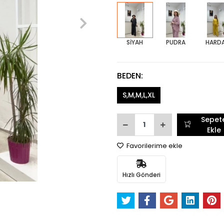
SİYAH
PUDRA
HARD
BEDEN:
S,M,M,L,XL
Sepet
Ekle
Favorilerime ekle
Hızlı Gönderi