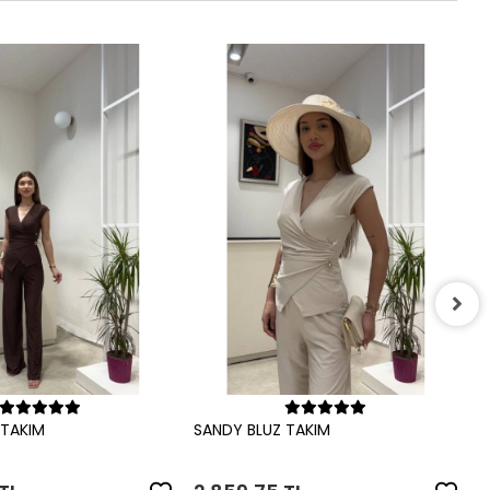
S
2
Sepete Ekle
Sepete Ekle
 TAKIM
SANDY BLUZ TAKIM