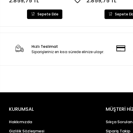
2.859,75 TL
2.859,75 TL
Sepete Ekle
Sepete Ek
Hızlı Teslimat
Siparişleriniz en kısa sürede elinize ulaşır.
KURUMSAL
MÜŞTERİ Hİ
Hakkımızda
Sıkça Sorulan
Gizlilik Sözleşmesi
Sipariş Takip