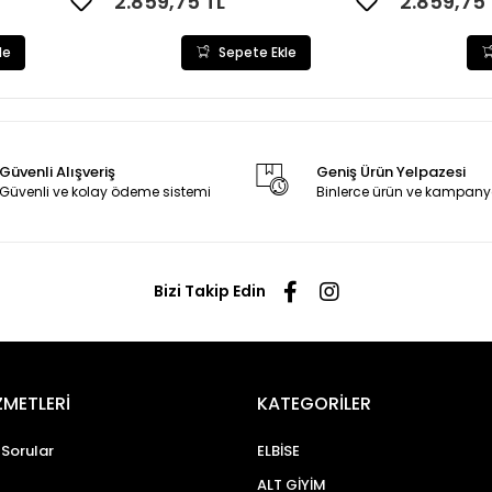
2.859,75 TL
2.859,75 
le
Sepete Ekle
Güvenli Alışveriş
Geniş Ürün Yelpazesi
Güvenli ve kolay ödeme sistemi
Binlerce ürün ve kampany
Bizi Takip Edin
ZMETLERİ
KATEGORİLER
 Sorular
ELBİSE
ALT GİYİM