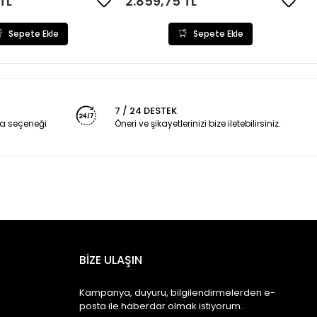
TL
2.859,75 TL
Sepete Ekle
Sepete Ekle
7 / 24 DESTEK
a seçeneği
Öneri ve şikayetlerinizi bize iletebilirsiniz.
BİZE ULAŞIN
Kampanya, duyuru, bilgilendirmelerden e-
posta ile haberdar olmak istiyorum.