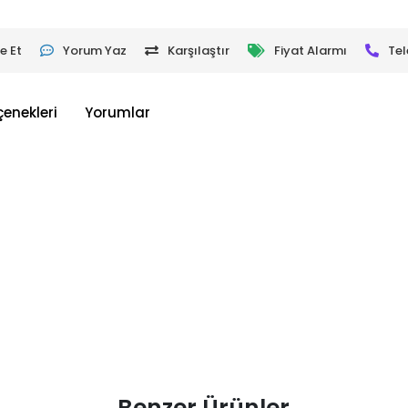
e Et
Yorum Yaz
Karşılaştır
Fiyat Alarmı
Tel
çenekleri
Yorumlar
Benzer Ürünler