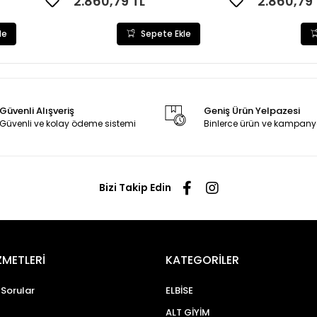
2.860,79 TL
2.860,79 
le
Sepete Ekle
Güvenli Alışveriş
Geniş Ürün Yelpazesi
Güvenli ve kolay ödeme sistemi
Binlerce ürün ve kampany
Bizi Takip Edin
ZMETLERİ
KATEGORİLER
 Sorular
ELBİSE
ALT GİYİM