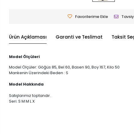
Favorilerime Ekle
Tavsiy
Ürün Açıklaması
Garanti ve Teslimat
Taksit Se
Model Ölçüleri
Model Ölçüler: Göğüs 85, Bel 60, Basen 90, Boy 167, Kilo 50
Mankenin Üzerindeki Beden : S
Model Hakkında
Satışlarımız toptandır.
Seri: S M M L X