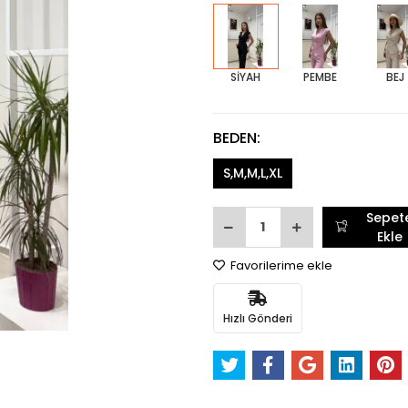
SİYAH
PEMBE
BEJ
BEDEN:
S,M,M,L,XL
Sepet
Ekle
Favorilerime ekle
Hızlı Gönderi