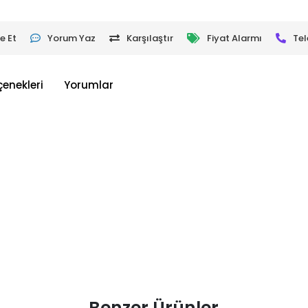
e Et
Yorum Yaz
Karşılaştır
Fiyat Alarmı
Tel
çenekleri
Yorumlar
Benzer Ürünler