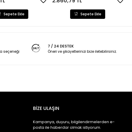
TL
2.860,79 TL
Sepete Ekle
Sepete Ekle
7 / 24 DESTEK
a seçeneği
Öneri ve şikayetlerinizi bize iletebilirsiniz.
BİZE ULAŞIN
Kampanya, duyuru, bilgilendirmelerden e-
posta ile haberdar olmak istiyorum.