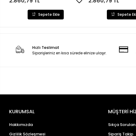
2.860,79 TL
2.860,79 TL
Sepete Ekle
Sepete Ek
Hızlı Teslimat
Siparişleriniz en kısa sürede elinize ulaşır.
KURUMSAL
MÜŞTERİ Hİ
Hakkımızda
Sıkça Sorulan
Gizlilik Sözleşmesi
Sipariş Takip