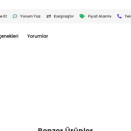
e Et
Yorum Yaz
Karşılaştır
Fiyat Alarmı
Tel
çenekleri
Yorumlar
Benzer Ürünler