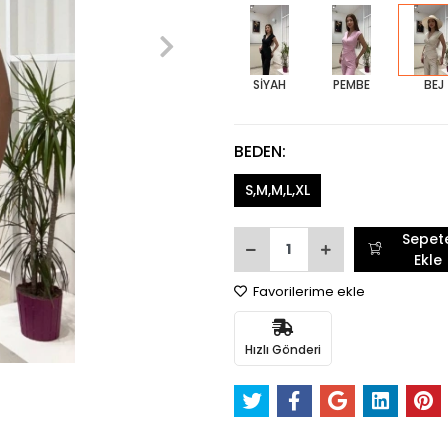
SİYAH
PEMBE
BEJ
BEDEN:
S,M,M,L,XL
Sepet
Ekle
Favorilerime ekle
Hızlı Gönderi