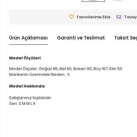
Favorilerime Ekle
Tavsiy
Ürün Açıklaması
Garanti ve Teslimat
Taksit Se
Model Ölçüleri
Model Ölçüler: Göğüs 85, Bel 60, Basen 90, Boy 167, Kilo 50
Mankenin Üzerindeki Beden : S
Model Hakkında
Satışlarımız toptandır.
Seri: S M M L X