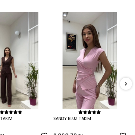
S
2
Sepete Ekle
Sepete Ekle
 TAKIM
SANDY BLUZ TAKIM