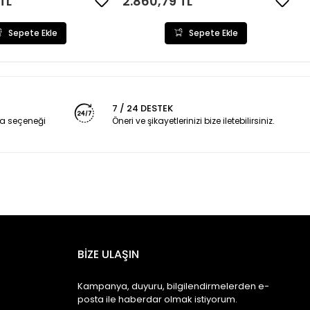
TL
2.860,79 TL
Sepete Ekle
Sepete Ekle
7 / 24 DESTEK
a seçeneği
Öneri ve şikayetlerinizi bize iletebilirsiniz.
BİZE ULAŞIN
Kampanya, duyuru, bilgilendirmelerden e-
posta ile haberdar olmak istiyorum.