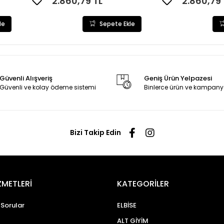
2.860,79 TL
2.860,79 
le
Sepete Ekle
Güvenli Alışveriş
Geniş Ürün Yelpazesi
Güvenli ve kolay ödeme sistemi
Binlerce ürün ve kampany
Bizi Takip Edin
ZMETLERİ
KATEGORİLER
 Sorular
ELBİSE
ALT GİYİM