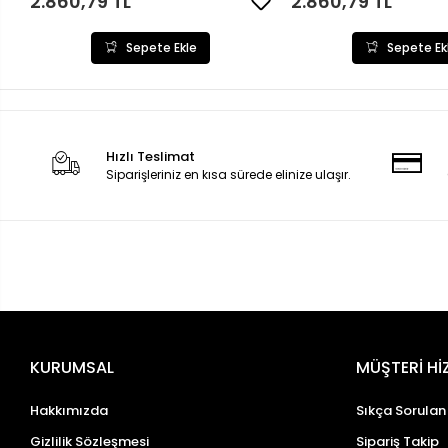
2.860,79 TL
2.860,79 TL
Sepete Ekle
Sepete Ek
Hızlı Teslimat
Siparişleriniz en kısa sürede elinize ulaşır.
KURUMSAL
MÜŞTERİ Hİ
Hakkımızda
Sıkça Sorulan
Gizlilik Sözleşmesi
Sipariş Takip