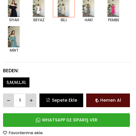
SİYAH
BEYAZ
BEJ
HAKİ
PEMBE
MİNT
BEDEN:
S,M,M,L,XL
Sepete Ekle
Hemen Al
WHATSAPP İLE SİPARİŞ VER
Favorilerime ekle