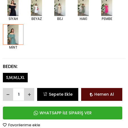
SİYAH
BEYAZ
BEJ
HAKİ
PEMBE
MİNT
BEDEN:
S,M,M,L,XL
Sepete Ekle
Hemen Al
WHATSAPP İLE SİPARİŞ VER
Favorilerime ekle