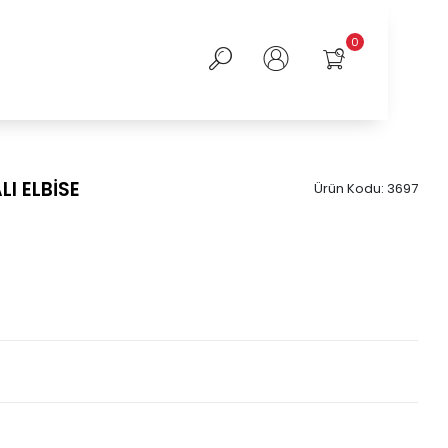
0
I ELBİSE
Ürün Kodu:
3697