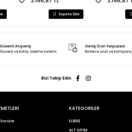
3.146,87 TL
3.146,87 
le
Sepete Ekle
Güvenli Alışveriş
Geniş Ürün Yelpazesi
Güvenli ve kolay ödeme sistemi
Binlerce ürün ve kampany
Bizi Takip Edin
ZMETLERİ
KATEGORİLER
 Sorular
ELBİSE
ALT GİYİM