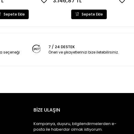
TL
3.146,87 TL
Sepete Ekle
Sepete Ekle
7 / 24 DESTEK
a seçeneği
Öneri ve şikayetlerinizi bize iletebilirsiniz.
BİZE ULAŞIN
Kampanya, duyuru, bilgilendirmelerden e-
posta ile haberdar olmak istiyorum.