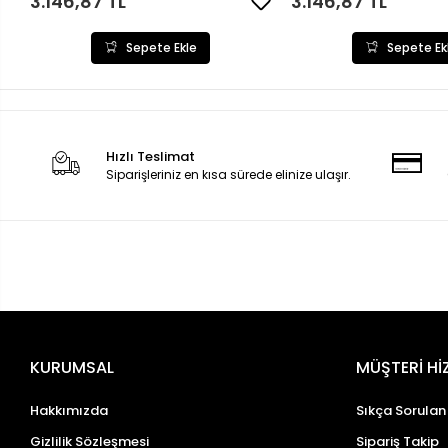
3.146,87 TL
3.146,87 TL
Sepete Ekle
Sepete Ek
Hızlı Teslimat
Siparişleriniz en kısa sürede elinize ulaşır.
KURUMSAL
MÜŞTERİ Hİ
Hakkımızda
Sıkça Sorulan
Gizlilik Sözleşmesi
Sipariş Takip