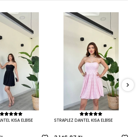
S
3
Sepete Ekle
Sepete Ekle
NTEL KISA ELBİSE
STRAPLEZ DANTEL KISA ELBİSE