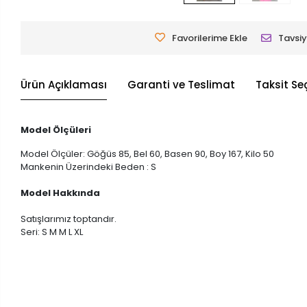
Favorilerime Ekle
Tavsiy
Ürün Açıklaması
Garanti ve Teslimat
Taksit Se
Model Ölçüleri
Model Ölçüler: Göğüs 85, Bel 60, Basen 90, Boy 167, Kilo 50
Mankenin Üzerindeki Beden : S
Model Hakkında
Satışlarımız toptandır.
Seri: S M M L XL