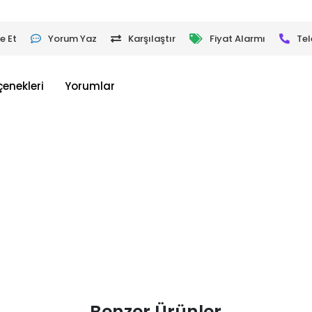
e Et
Yorum Yaz
Karşılaştır
Fiyat Alarmı
Tel
çenekleri
Yorumlar
Benzer Ürünler