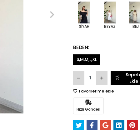
SİYAH
BEYAZ
BEJ
BEDEN:
S,M,M,L,XL
Sepet
Ekle
Favorilerime ekle
Hızlı Gönderi