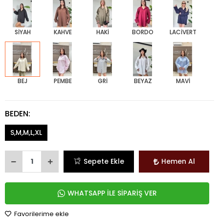
SİYAH
KAHVE
HAKİ
BORDO
LACİVERT
BEJ
PEMBE
GRİ
BEYAZ
MAVİ
BEDEN:
S,M,M,L,XL
Sepete Ekle
Hemen Al
WHATSAPP İLE SİPARİŞ VER
Favorilerime ekle