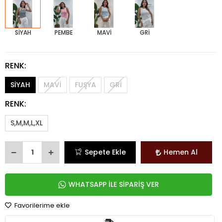
SİYAH
PEMBE
MAVİ
GRİ
RENK:
SİYAH
MAVİ
FUŞYA
GRİ
RENK:
S,M,M,L,XL
Sepete Ekle
Hemen Al
WHATSAPP İLE SİPARİŞ VER
Favorilerime ekle