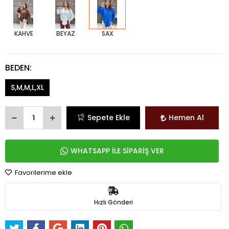
KAHVE
BEYAZ
SAX
BEDEN:
S,M,M,L,XL
Sepete Ekle
Hemen Al
WHATSAPP İLE SİPARİŞ VER
Favorilerime ekle
Hızlı Gönderi