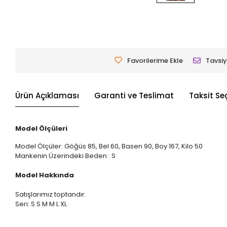
Favorilerime Ekle
Tavsiy
Ürün Açıklaması
Garanti ve Teslimat
Taksit Se
Model Ölçüleri
Model Ölçüler: Göğüs 85, Bel 60, Basen 90, Boy 167, Kilo 50
Mankenin Üzerindeki Beden : S
Model Hakkında
Satışlarımız toptandır.
Seri: S S M M L XL