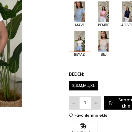
MAVİ
PEMBE
LACİVE
BEYAZ
BEJ
BEDEN:
S,S,M,M,L,XL
Sepet
Ekle
Favorilerime ekle