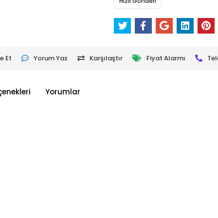
Hızlı Gönderi
e Et
Yorum Yaz
Karşılaştır
Fiyat Alarmı
Tel
çenekleri
Yorumlar