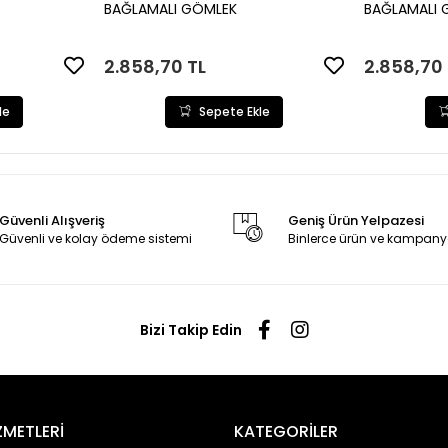
le
Sepete Ekle
BAĞLAMALI GÖMLEK
BAĞLAMALI 
2.858,70 TL
2.858,70 
le
Sepete Ekle
Güvenli Alışveriş
Geniş Ürün Yelpazesi
Güvenli ve kolay ödeme sistemi
Binlerce ürün ve kampany
Bizi Takip Edin
ZMETLERİ
KATEGORİLER