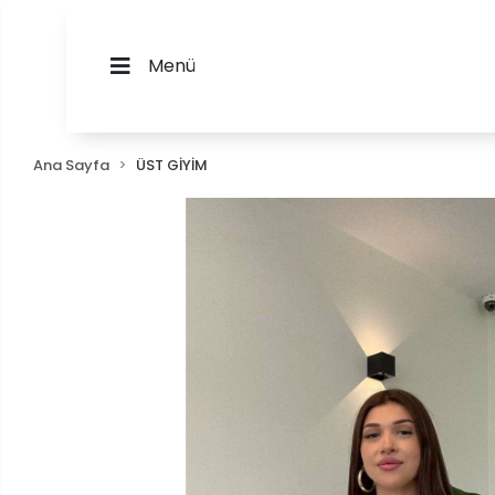
Menü
Ana Sayfa
ÜST GİYİM