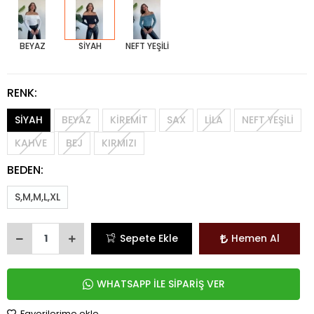
BEYAZ
SİYAH
NEFT YEŞİLİ
RENK:
SİYAH
BEYAZ
KİREMİT
SAX
LİLA
NEFT YEŞİLİ
KAHVE
BEJ
KIRMIZI
BEDEN:
S,M,M,L,XL
Sepete Ekle
Hemen Al
WHATSAPP İLE SİPARİŞ VER
Favorilerime ekle